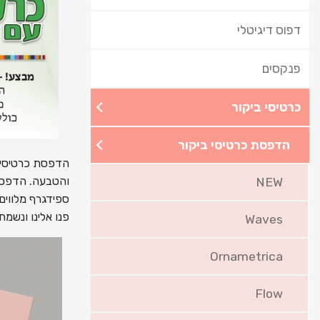
דפוס דיגיטלי
פנקסים
כרטיסי ביקור
הדפסת כרטיסי ביקור
והטבעה. הדפסת 
NEW
ספידגרף מלווים
פנו אלינו ונשמח 
Waves
Ornametrica
Flow