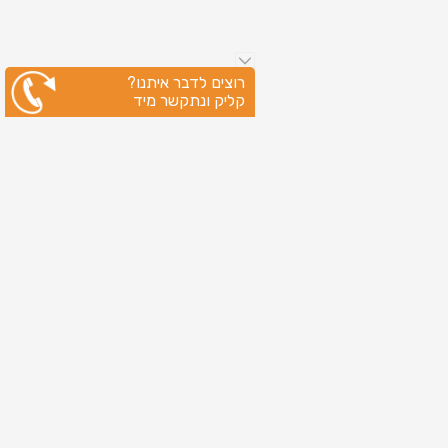
רוצים לדבר איתנו?
קליק ונתקשר מיד
ניווט מהיר
עמוד הבית
שירותי דפוס
מידע מקצועי
בין לקוחותינו
לקוחות מספרים
אודות
צור קשר
מדיניות פרטיות
מפת אתר