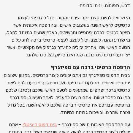
דבש, תפוחים, יונים וכדומה.
מי שרוצה להיות קצת יותר יצירתי ומקורי, יכול להדפסי לעצמו
כרטיסים לראש השנה בעיצובים אישיים, ובהדפסה איכותית אשר
תיצור כרטיסי ברכה יפהפיים ומרשימים, כאלה שנעים במיוחד לקבל.
מי שיודע ונהנה לעצב, יכול לעצב לעצמו כרטיסי ברכה לחג על פי
הטעם האישי שלו. אחרים יכולים להיעזר בגרפיקאים מקצועיים, אשר
ייצרו עבורם כרטיס ברכה שמתאים בדיוק לצרכים שלהם.
הדפסת כרטיסי ברכה עם ספידגרף
בבית הדפוס ספידגרף גם אתם יכולים ליצור כרטיסים, במגוון עיצובים
יפהפיים ואישיים. מחלקת הגרפיקה של ספידגרף מסייעת לכם ליצור
כרטיסי ברכה יפהפיים שמתאימים לטעם האישי שלכם ולסגנון שלכם,
כמו גם למסר שאותו אתם רוצים להעביר. לאחר העיצוב, ספידגרף
מדפיסה עבורכם את כרטיסי הברכה שלכם לראש השנה בכל גודל
וצורה שתרצו, ובאיכות גבוהה במיוחד.
עם ההדפסה האיכותית של ספידגרף -
בית דפוס דיגיטלי
- אתם
יכולים ליצור כרטיסי ברכה לראש השנה שנראים כאילו נקנו בחנויות,