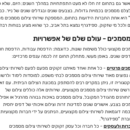
אשר גם בתחום זה חלו לא מעט התפתחויות במהלך השנים; היום, שלא כמו
לצלם מסמכים בכמויות גדולות, בצבעים שונים ובגדלים שונים של נייר. כמ
 היא אחת החברות הידועות בתחום, המספקת שירותי צילום מסמכים מק
 ולכל מי שזקוק. ספידגרף נמצא בתל אביב, כך שהוא מציע בנוחות רבה 
מסמכים - עולם שלם של אפשרויות
כים מקצועי כולל משימות שונות, כדוגמת: הדפסת עבודות, הדפסת חוז
ים שונים. באופן מעשי, מתחלק תחום זה לכמה ענפים מרכזיים:
כים פרטיים
- כל אחת ואחד מאיתנו זקוקים מפעם לפעם לשירותי צילום
נפוצים מאוד שירותי צילום מסמכים לבתי משפט, למוסדות לימוד ולרשוי
קטגוריה זו, ניתן במקרים רבים להסתפק במכונת הצילום הביתית. עם זא
רשים שירותי צילום מסמכים מקצועיים. שירותים אלה כוללים צילום של
חורגים מהגודל המקובל, צילום מסמכים באיכות גבוהה מהרגיל או אפילו
ים בצבע. אישורים שונים למדינות זרות וצילום איכותי של דפים יחסית
מה דוגמאות לשירותי צילום מקצועיים, הניתנים על ידי חברות מקצועיות
ברת "ספידגרף".
רות ולעסקים
- כל חברה וכל עסק זקוקים לשירותי צילום מסמכים