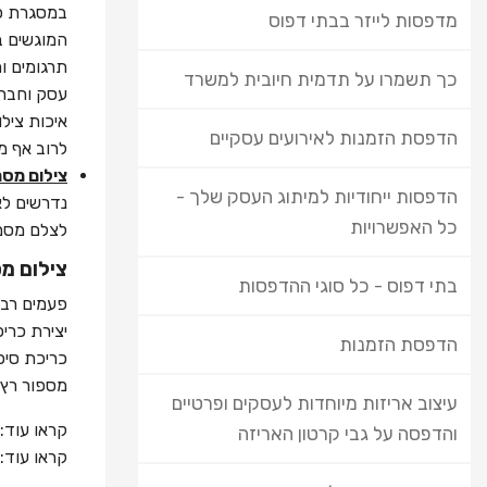
במסגרת פע
מדפסות לייזר בבתי דפוס
המוגשים בכ
תרגומים ו
כך תשמרו על תדמית חיובית למשרד
עסק וחברו
איכות ציל
הדפסת הזמנות לאירועים עסקיים
לרוב אף מו
צילום מסמ
הדפסות ייחודיות למיתוג העסק שלך -
נדרשים לא
כל האפשרויות
לצלם מסמכ
צילום מס
בתי דפוס - כל סוגי ההדפסות
פעמים רבו
יצירת כרי
הדפסת הזמנות
כריכת סיכו
מספור רץ 
עיצוב אריזות מיוחדות לעסקים ופרטיים
קראו עוד:
והדפסה על גבי קרטון האריזה
קראו עוד: