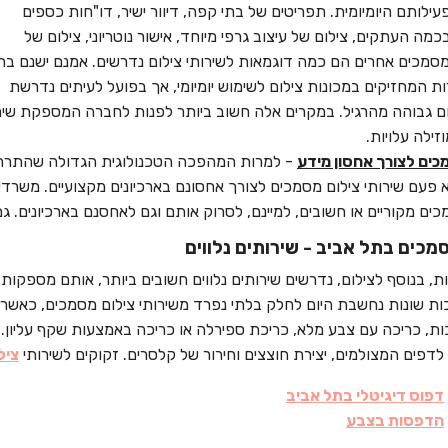
ילותם היומיומית. תפריטים של בתי קפה, דיוור ישיר, דו"חות כספים
מה העתקים, צילום של עיצוב גרפי מיוחד, אישור נוטריוני, צילום של
מסמכים אחרים הם כמה דוגמאות לשירותי צילום נדרשים. אמנם ישנם בת
ת המחזיקים במכונות צילום לשימוש יומיומי, אך בפועל לעיתים נדרשת
ום גבוהה מהרגיל. במקרים אלה חשוב ביותר לפנות לחברה המספקת שירו
זילה עלויות.
כים לצורך אחסון מידע
- למרות המהפכה הטכנולוגית הגדולה שהתרחשה
 פעם שירותי צילום מסמכים לצורך אחסונם בארכיונים מקצועיים. משרדי
ים מקוריים או חשובים, למיינם, לסרוק אותם וגם לאחסנם בארכיונים. ג
מכים בתל אביב - שירותים נלווים
ת, בנוסף לצילום, נדרשים שירותים נלווים חשובים ביותר, אותם מספקו
כות שונות נחשבת היום לחלק בלתי נפרד משירותי צילום מסמכים, כאשר
ת, כריכה עם צבע מלא, כריכת ספירלה או כריכה באמצעות שקף עליון. שיר
לדפים המצולמים, יצירת חוצצים וחירור של קלסרים. זקוקים לשירותי
ציל
דפוס דיגיטלי בתל אביב
הדפסות בצבע