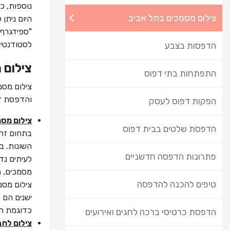
נוספות, כ
צילום מסמכים בתל אביב
היום ניתן 
"ספידגרף"
לסטודנטים
הדפסות בצבע
צילום 
התפתחות בתי דפוס
צילום מסמ
והדפסת דפ
הפקות דפוס לעסק
צילום מסמ
הדפסת שלטים בבית דפוס
בתחום זה 
השונות. ב
פתרונות הדפסה חדשניים
לעיתים נד
מסמכים, ה
טיפים להכנה להדפסה
צילום מסמכ
ישנים הם כ
כדוגמת ח
הדפסת כרטיסי ברכה לחגים ואירועים
צילום לחב