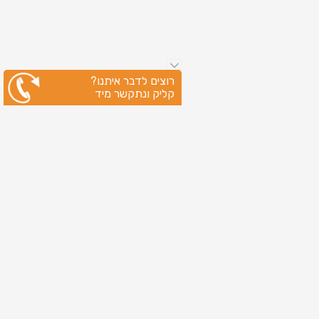
רוצים לדבר איתנו?
קליק ונתקשר מיד
ניווט מהיר
עמוד הבית
שירותי דפוס
מידע מקצועי
בין לקוחותינו
לקוחות מספרים
אודות
צור קשר
מדיניות פרטיות
מפת אתר