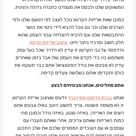
המשווקים שלנו ולבסס את מעמדנו כחברה גדולה ורצינית.
כמובן שאת אריזות הקרטון נוכל לעצב לפי הטעם שלנו ולפי
הצרכים שלנו וכך גם נוכל להביא לידי ביטוי את כושר
ההתבטאות שלנו וגם להביא להצלחה עבור העסק שהוא
חלק חשוב ומרכזי בתוך חיינו.
עיצוב אריזות קרטון
והדפסה על גבי הקרטון זו עדיין לא הדרך שכל בעל עסק
משתמש בה כדי לקדם את העסק שלו אבל בזמן שאחרים
עדיין לא מבינים את גודל הפוטנציאל אתם כבר תעקפו את
כולם ותקדימו אותם בשלושה צעדים קדימה.
אתם מחליטים, אנחנו מבטיחים לבצע
אנחנו
בבית הדפוס ספידגרף
יודעים שעיצוב אריזת הקרטון
זו לא משימה פשוטה, צריך לחשוב היטב באילו צבעים אתם
רוצים את האריזה, באיזה סגנון, באיזה גודל וכמובן מהי
כמות האריזות שאתם צריכים. אחרי שאתם תעברו עם
עצמכם או עם העובדים המסורים שלכם את שלב התכנון
אנחנו מבטיחים לכם שכאשר תגיעו אלינו תוכלו להפוך את