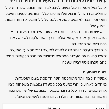
עיצוב בונים למסעדות יכול להיעשות במספר דרכים:
א. כל בעל מסעדה יכול בעצם לעצב לבדו את הבונים שלו. הוא יכול
להחליט מה הגודל הרצוי, ואלו פרטים יכללו, בהתאם לטעמו האישי.
הוא יחסוך בכך לא מעט כסף, אבל גם עלול להחמיץ את ההזדמנות
לשיווק יעיל.
ב. אפשרות נוספת הינה לבחור באמצעות האינטרנט עיצוב גרפי
מתאים מתוך אתר מקצועי. אולם בדרך זאת הלקוח לא יראה את
הייחודיות של המסעדה.
ג. הדרך היעילה ביותר הינה לפניה למעצב גרפי מקצועי. המעצב
יתאים לבונים את העיצוב המתאים שימשוך את מרב הלקוחות ויותיר
בהם זיכרון נוסף לבילוי שעברו.
בונים לאירועים
אפשרות קצת יותר מתוחכמת הינה הדפסת בונים למסעדות
מיוחדים לאירועים. הרי כמעט בכל מסעדה נפגשות משפחות לציון
אירוע מסוים. בדרך כלל מדובר במספר מצומצם של אירועים כגון
חגיגות בר ובת מצווה, ימי הולדת , יום השנה לנישואים וכיוצ"ב.
כמות
מחיר ₪