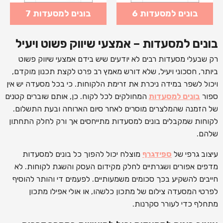
בונים למסעדות 6
בונים למסעדות 7
בונים למסעדות – אמצעי שיווק פשוט ויעיל
רק שבעלי מסעדות רבים לא יודעים שיש בידם אמצעי שיווק פשוט
ביותר, חסכוני ויעיל, שלא דורש מאמץ רב פרט לקצת תכנון מוקדם,
ויכול לשפר במידה ניכרת את זרימת הלקוחות. כי בכל מסעדה יש אין
ספור
בונים למסעדות
המחולקים לכל לקוח. כן, אותם שוברים קטנים
של הזמנה שהמלצרים מוסרים לאחר סיום הארוחה ובעת התשלום.
לקוחות שמקבלים בונים למסעדות מתייחסים אך ורק לחלק התחתון
שלהם.
עיצוב גרפי של
ספידגרף
מוצלח יכול להפוך כל בונים למסעדות
מדפים אפורים ושגרתיים לחלק מקידום העסק והשגת לקוחות. לא
חייבים להשקיע בכך סכומים משמעותיים. לפעמים די והותר להוסיף
לפרטי המסעדה צילום של מתכון כלשהו, או אולי אפילו מתכון
מתחלף כדי לעורר סקרנות.