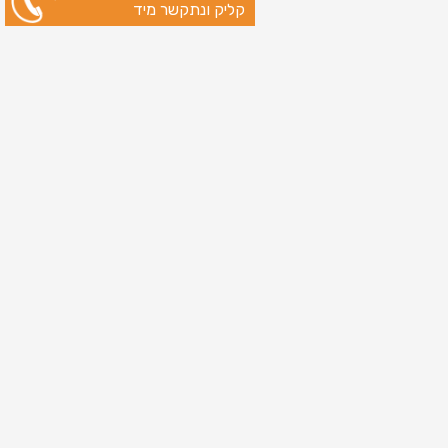
קליק ונתקשר מיד
ניווט מהיר
עמוד הבית
שירותי דפוס
מידע מקצועי
בין לקוחותינו
לקוחות מספרים
אודות
צור קשר
מדיניות פרטיות
מפת אתר
מוצרים
כרטיסי ברכה
כרטיסי ברכה לראש השנה