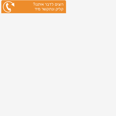
רוצים לדבר איתנו?
קליק ונתקשר מיד
ניווט מהיר
עמוד הבית
שירותי דפוס
מידע מקצועי
בין לקוחותינו
לקוחות מספרים
אודות
צור קשר
מדיניות פרטיות
מפת אתר
מוצרים
כרטיסי ברכה
כרטיסי ברכה לראש השנה