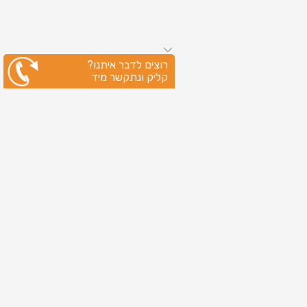
רוצים לדבר איתנו?
קליק ונתקשר מיד
ניווט מהיר
עמוד הבית
שירותי דפוס
מידע מקצועי
בין לקוחותינו
לקוחות מספרים
אודות
צור קשר
מדיניות פרטיות
מפת אתר