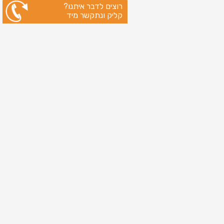
רוצים לדבר איתנו?
קליק ונתקשר מיד
ניווט מהיר
עמוד הבית
שירותי דפוס
מידע מקצועי
בין לקוחותינו
לקוחות מספרים
אודות
צור קשר
מדיניות פרטיות
מפת אתר
מוצרים
כרטיסי ברכה
כרטיסי ברכה לראש השנה