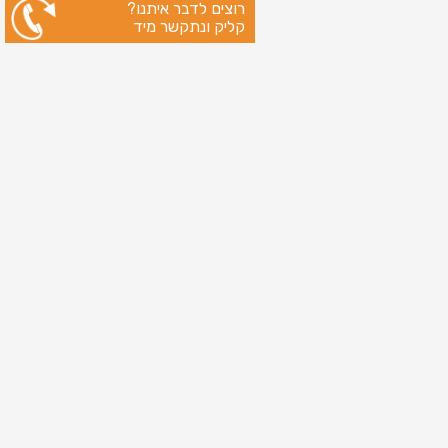
רוצים לדבר איתנו?
קליק ונתקשר מיד
ניווט מהיר
עמוד הבית
שירותי דפוס
מידע מקצועי
בין לקוחותינו
לקוחות מספרים
אודות
צור קשר
מדיניות פרטיות
מפת אתר
מוצרים
כרטיסי ברכה
כרטיסי ברכה לראש השנה