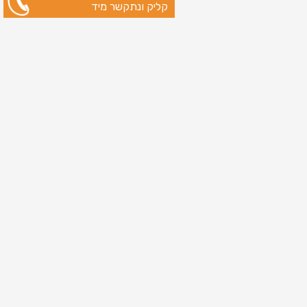
קליק ונתקשר מיד
ניווט מהיר
עמוד הבית
שירותי דפוס
מידע מקצועי
בין לקוחותינו
לקוחות מספרים
אודות
צור קשר
מדיניות פרטיות
מפת אתר
מוצרים
כרטיסי ברכה
כרטיסי ברכה לראש השנה