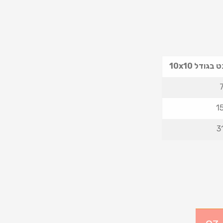
בגודל 10x10
1
3